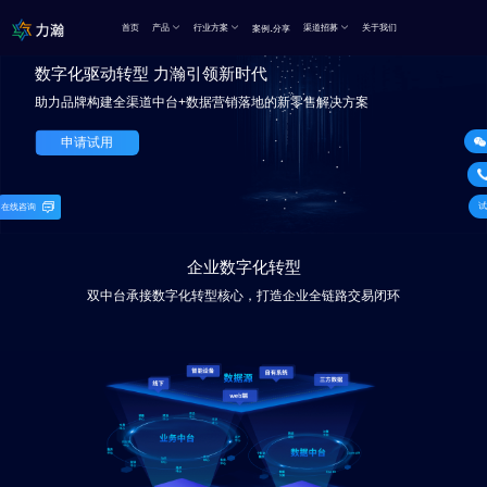
.
首页
产品
行业方案
渠道招募
关于我们
案例
分享
数字化驱动转型 力瀚引领新时代
助力品牌构建全渠道中台+数据营销落地的新零售解决方案
申请试用
试
在线咨询
企业数字化转型
双中台承接数字化转型核心，打造企业全链路交易闭环